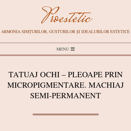
Skip
Proestetic
to
content
ARMONIA SIMȚURILOR, GUSTURILOR ȘI IDEALURILOR ESTETICE
Primary
MENU
Navigation
Menu
TATUAJ OCHI – PLEOAPE PRIN
MICROPIGMENTARE. MACHIAJ
SEMI-PERMANENT