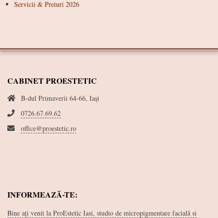
Servicii & Preturi 2026
CABINET PROESTETIC
B-dul Primaverii 64-66, Iaşi
0726.67.69.62
office@proestetic.ro
INFORMEAZĂ-TE:
Bine ați venit la ProEstetic Iasi, studio de micropigmentare facială si