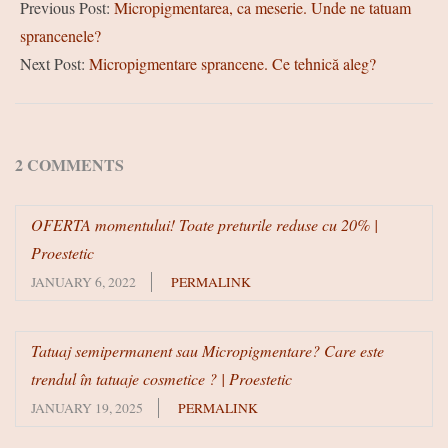
Previous Post:
Micropigmentarea, ca meserie. Unde ne tatuam
01-
sprancenele?
23
Next Post:
Micropigmentare sprancene. Ce tehnică aleg?
2 COMMENTS
OFERTA momentului! Toate preturile reduse cu 20% |
Proestetic
JANUARY 6, 2022
PERMALINK
Tatuaj semipermanent sau Micropigmentare? Care este
trendul în tatuaje cosmetice ? | Proestetic
JANUARY 19, 2025
PERMALINK