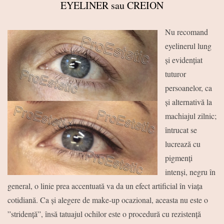
EYELINER sau CREION
Nu recomand
eyelinerul lung
și evidențiat
tuturor
persoanelor, ca
și alternativă la
machiajul zilnic;
întrucat se
lucrează cu
pigmenți
intenși, negru în
general, o linie prea accentuată va da un efect artificial în viața
cotidiană. Ca și alegere de make-up ocazional, aceasta nu este o
”stridență”, însă tatuajul ochilor este o procedură cu rezistență