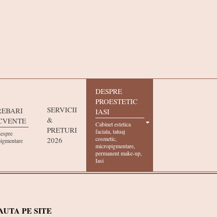
DESPRE
PROESTETIC
SERVICII
REBARI
IASI
&
CVENTE
Cabinet estetica
PRETURI
faciala, tatuaj
despre
cosmetic,
2026
igmentare
micropigmentare,
permanent make-up,
Iasi
AUTA PE SITE