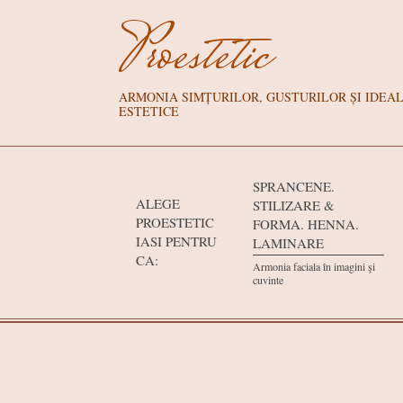
Skip
Proestetic
to
content
ARMONIA SIMȚURILOR, GUSTURILOR ȘI IDEA
ESTETICE
Primary
Navigation
SPRANCENE.
ALEGE
STILIZARE &
Menu
PROESTETIC
FORMA. HENNA.
IASI PENTRU
LAMINARE
CA:
Armonia faciala în imagini şi
cuvinte