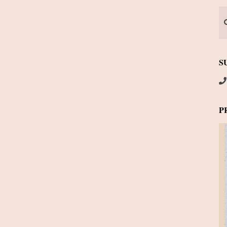
Se
S
P