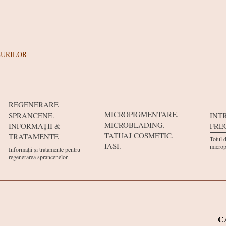
LURILOR
REGENERARE
MICROPIGMENTARE.
SPRANCENE.
INT
MICROBLADING.
INFORMAȚII &
FRE
TATUAJ COSMETIC.
TRATAMENTE
Totul 
IASI.
microp
Informații și tratamente pentru
regenerarea sprancenelor.
C