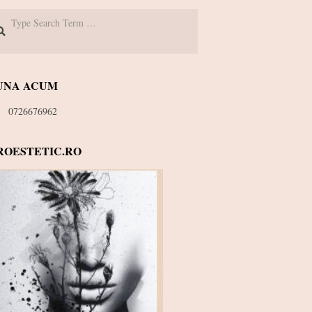
arch
UNA ACUM
0726676962
ROESTETIC.RO