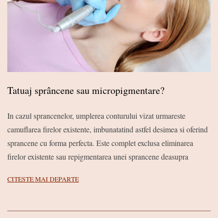
Tatuaj sprâncene sau micropigmentare?
2017-
In cazul sprancenelor, umplerea conturului vizat urmareste
02-
camuflarea firelor existente, imbunatatind astfel desimea si oferind
21
sprancene cu forma perfecta. Este complet exclusa eliminarea
firelor existente sau repigmentarea unei sprancene deasupra
CITESTE MAI DEPARTE