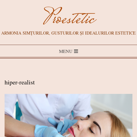
Skip
Proestetic
to
content
ARMONIA SIMȚURILOR, GUSTURILOR ȘI IDEALURILOR ESTETICE
Primary
MENU
Navigation
Menu
hiper-realist