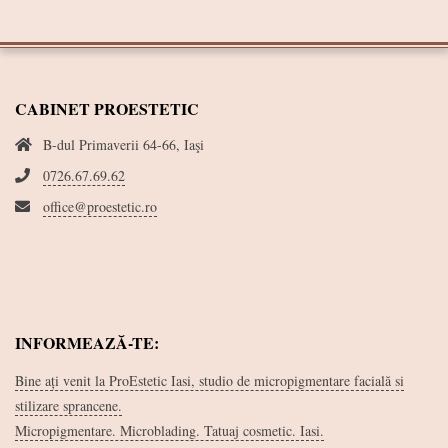
CABINET PROESTETIC
B-dul Primaverii 64-66, Iaşi
0726.67.69.62
office@proestetic.ro
INFORMEAZĂ-TE:
Bine ați venit la ProEstetic Iasi, studio de micropigmentare facială si
stilizare sprancene.
Micropigmentare. Microblading. Tatuaj cosmetic. Iasi.