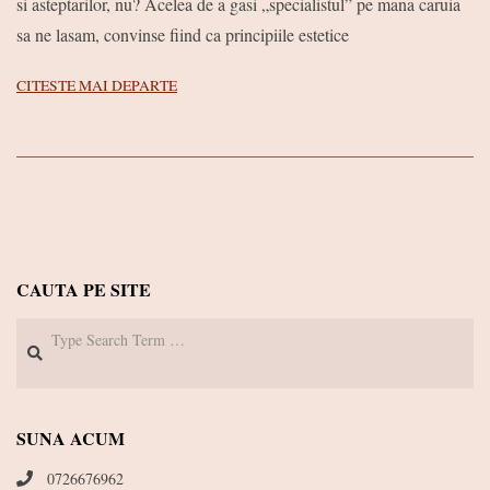
si asteptarilor, nu? Acelea de a gasi „specialistul” pe mana caruia
06
sa ne lasam, convinse fiind ca principiile estetice
CITESTE MAI DEPARTE
CAUTA PE SITE
Search
SUNA ACUM
0726676962