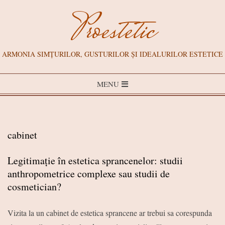
Skip
Proestetic
to
content
ARMONIA SIMȚURILOR, GUSTURILOR ȘI IDEALURILOR ESTETICE
Primary
MENU
Navigation
Menu
cabinet
Legitimație în estetica sprancenelor: studii
anthropometrice complexe sau studii de
cosmetician?
2018-
Vizita la un cabinet de estetica sprancene ar trebui sa corespunda
06-