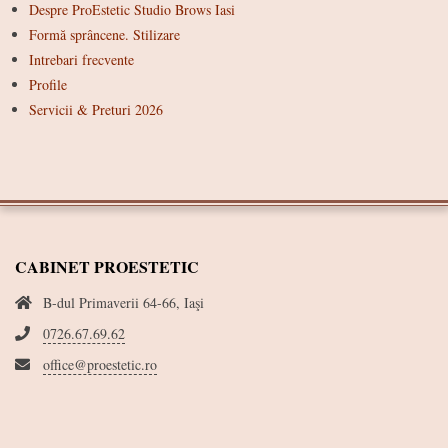
Despre ProEstetic Studio Brows Iasi
Formă sprâncene. Stilizare
Intrebari frecvente
Profile
Servicii & Preturi 2026
CABINET PROESTETIC
B-dul Primaverii 64-66, Iaşi
0726.67.69.62
office@proestetic.ro