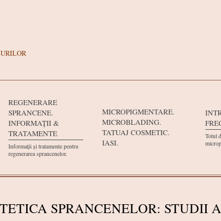
LURILOR
REGENERARE
MICROPIGMENTARE.
SPRANCENE.
INT
MICROBLADING.
INFORMAȚII &
FRE
TATUAJ COSMETIC.
TRATAMENTE
Totul 
IASI.
microp
Informații și tratamente pentru
regenerarea sprancenelor.
ESTETICA SPRANCENELOR: STUDII