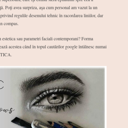
aţă. Poţi avea surpriza, aşa cum personal am vazut la un
 privind regulile desenului tehnic în racordarea liniilor, dar
 un compas.
n estetica sau parametri faciali contemporani? Forma
ază acestea când în topul cautărilor google întâlnesc numai
TETICA.