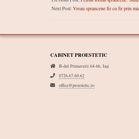
06-
Next Post:
Vreau sprancene fir cu fir prin mi
06
CABINET PROESTETIC
B-dul Primaverii 64-66, Iaşi
0726.67.69.62
office@proestetic.ro