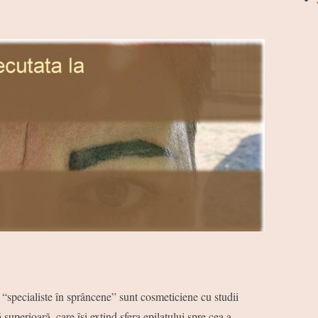
 “specialiste în sprâncene” sunt cosmeticiene cu studii
 superioară, care îşi extind sfera epilatului spre cea a