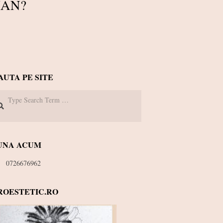
IAN?
AUTA PE SITE
arch
UNA ACUM
0726676962
ROESTETIC.RO