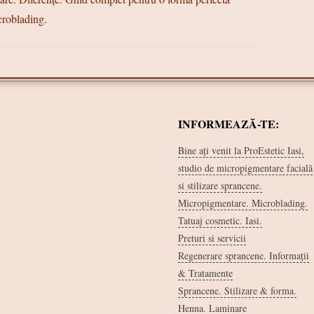
croblading.
INFORMEAZĂ-TE:
Bine ați venit la ProEstetic Iasi,
studio de micropigmentare facială
si stilizare sprancene.
Micropigmentare. Microblading.
Tatuaj cosmetic. Iasi.
Preturi si servicii
Regenerare sprancene. Informații
& Tratamente
Sprancene. Stilizare & forma.
Henna. Laminare