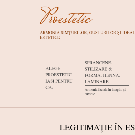
Skip
Proestetic
to
content
ARMONIA SIMȚURILOR, GUSTURILOR ȘI IDEA
ESTETICE
Primary
Navigation
SPRANCENE.
ALEGE
STILIZARE &
Menu
PROESTETIC
FORMA. HENNA.
IASI PENTRU
LAMINARE
CA:
Armonia faciala în imagini şi
cuvinte
LEGITIMAȚIE ÎN 