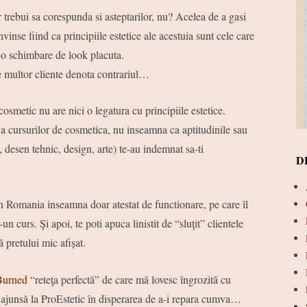
r trebui sa corespunda si asteptarilor, nu? Acelea de a gasi
inse fiind ca principiile estetice ale acestuia sunt cele care
 o schimbare de look placuta.
le multor cliente denota contrariul…
smetic nu are nici o legatura cu principiile estetice.
a cursurilor de cosmetica, nu inseamna ca aptitudinile sau
 desen tehnic, design, arte) te-au indemnat sa-ti
D
n Romania inseamna doar atestat de functionare, pe care îl
un curs. Şi apoi, te poti apuca linistit de “sluţit” clientele
ă pretului mic afișat.
Burned
“reteţa perfectă” de care mă lovesc îngrozită cu
, ajunsă la ProEstetic în disperarea de a-i repara cumva…