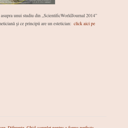
 asupra unui studiu din „ScientificWorldJournal 2014”
meticiană şi ce principii are un estetician:
click aici pe
zare. Diferențe. Ghid complet pentru o forma perfecta