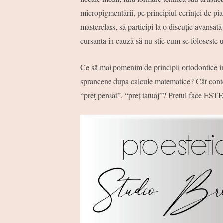
micropigmentării, pe principiul cerinţei de pi
masterclass, să participi la o discuţie avansată
cursanta în cauză să nu stie cum se foloseste
Ce să mai pomenim de principii ortodontice i
sprancene dupa calcule matematice? Cât conte
“preţ pensat”, “preţ tatuaj”? Pretul face ES