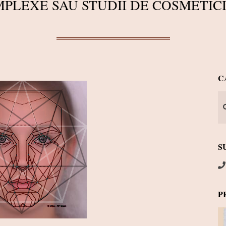
PLEXE SAU STUDII DE COSMETIC
C
Se
S
P