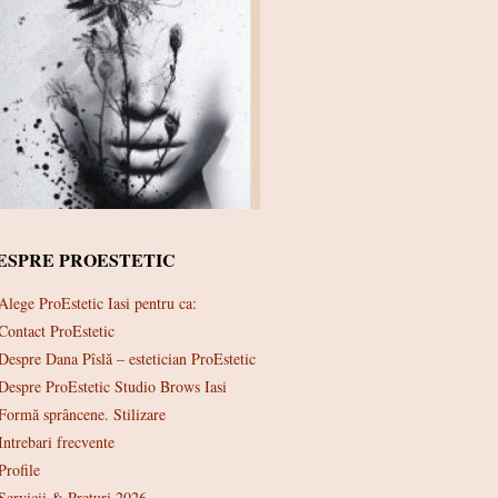
ESPRE PROESTETIC
Alege ProEstetic Iasi pentru ca:
Contact ProEstetic
Despre Dana Pîslă – estetician ProEstetic
Despre ProEstetic Studio Brows Iasi
Formă sprâncene. Stilizare
Intrebari frecvente
Profile
Servicii & Preturi 2026