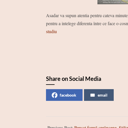
Asadar va supun atentia pentru cateva minute
pentru a intelege diferenta între ce face o cos
studiu
Share on Social Media
facebook
email
2018-
Previous Post:
Pensat formă sprâncene. Stili