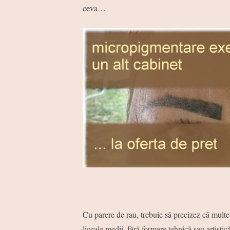
ceva…
Cu parere de rau, trebuie să precizez că multe
liceale medii, fără formare tehnică sau artistică