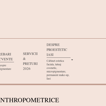
DESPRE
PROESTETIC
SERVICII
REBARI
IASI
&
CVENTE
Cabinet estetica
PRETURI
faciala, tatuaj
despre
cosmetic,
2026
igmentare
micropigmentare,
permanent make-up,
Iasi
 ANTHROPOMETRICE