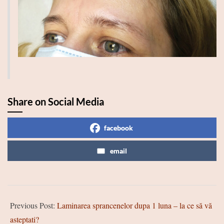
Share on Social Media
facebook
email
2025-
Previous Post:
Laminarea sprancenelor dupa 1 luna – la ce să vă
01-
asteptati?
23