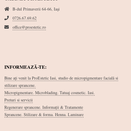
B-dul Primaverii 64-66, Iaşi
0726.67.69.62
office@proestetic.ro
INFORMEAZĂ-TE:
Bine ați venit la ProEstetic Iasi, studio de micropigmentare facială si
stilizare sprancene.
Micropigmentare. Microblading. Tatuaj cosmetic. Iasi.
Preturi si servicii
Regenerare sprancene. Informații & Tratamente
Sprancene. Stilizare & forma. Henna. Laminare