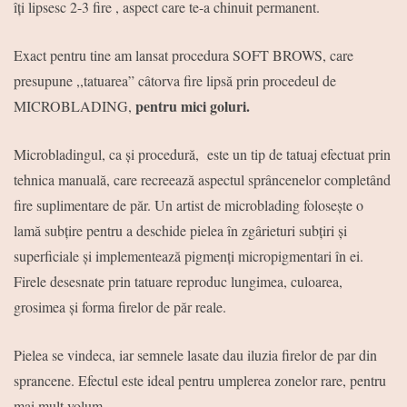
îți lipsesc 2-3 fire , aspect care te-a chinuit permanent.
Exact pentru tine am lansat procedura SOFT BROWS, care
presupune ,,tatuarea” câtorva fire lipsă prin procedeul de
pentru mici goluri.
MICROBLADING,
Microbladingul, ca și procedură, este un tip de tatuaj efectuat prin
tehnica manuală, care recreează aspectul sprâncenelor completând
fire suplimentare de păr. Un artist de microblading folosește o
lamă subțire pentru a deschide pielea în zgârieturi subțiri și
superficiale și implementează pigmenți micropigmentari în ei.
Firele desesnate prin tatuare reproduc lungimea, culoarea,
grosimea și forma firelor de păr reale.
Pielea se vindeca, iar semnele lasate dau iluzia firelor de par din
sprancene. Efectul este ideal pentru umplerea zonelor rare, pentru
mai mult volum.