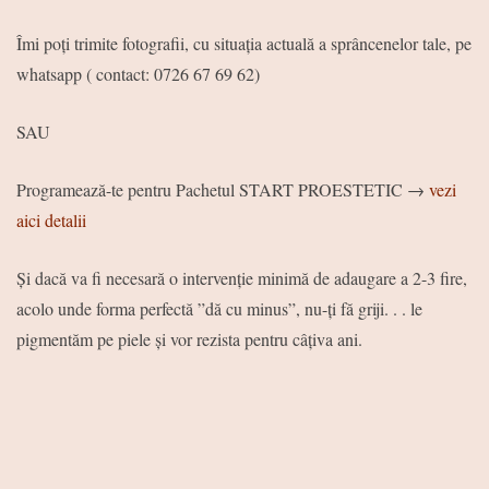
Îmi poți trimite fotografii, cu situația actuală a sprâncenelor tale, pe
whatsapp ( contact: 0726 67 69 62)
SAU
Programează-te pentru Pachetul START PROESTETIC →
vezi
aici detalii
Și dacă va fi necesară o intervenție minimă de adaugare a 2-3 fire,
acolo unde forma perfectă ”dă cu minus”, nu-ți fă griji. . . le
pigmentăm pe piele și vor rezista pentru câțiva ani.