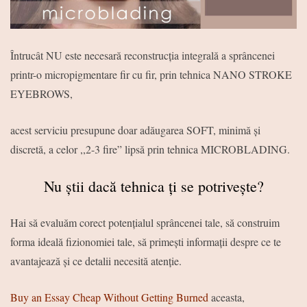
Întrucât NU este necesară reconstrucția integrală a sprâncenei
printr-o micropigmentare fir cu fir, prin tehnica NANO STROKE
EYEBROWS,
acest serviciu presupune doar adăugarea SOFT, minimă și
discretă, a celor ,,2-3 fire” lipsă prin tehnica MICROBLADING.
Nu știi dacă tehnica ți se potrivește?
Hai să evaluăm corect potențialul sprâncenei tale, să construim
forma ideală fizionomiei tale, să primești informații despre ce te
avantajează și ce detalii necesită atenție.
Buy an Essay Cheap Without Getting Burned
aceasta,