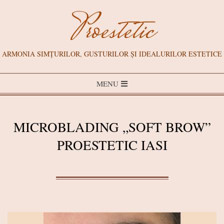
Skip
Proestetic
to
content
ARMONIA SIMȚURILOR, GUSTURILOR ȘI IDEALURILOR ESTETICE
Primary
MENU
Navigation
Menu
MICROBLADING „SOFT BROW”
PROESTETIC IASI