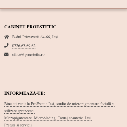
CABINET PROESTETIC
B-dul Primaverii 64-66, Iaşi
0726.67.69.62
office@proestetic.ro
INFORMEAZĂ-TE:
Bine ați venit la ProEstetic Iasi, studio de micropigmentare facială si
stilizare sprancene.
Micropigmentare. Microblading. Tatuaj cosmetic. Iasi.
Preturi si servicii